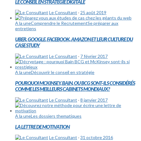
LE CONSEIL EN STRATÉGIE DIGITALE
Le Consultant
·
25 août 2019
A la une
Comprendre le Recrutement
Se préparer aux
entretiens
UBER, GOOGLE, FACEBOOK, AMAZON ET LEUR CULTURE DU
CASE STUDY
Le Consultant
·
7 février 2017
A la une
Découvrir le conseil en stratégie
POURQUOI MCKINSEY, BAIN, OU BCG SONT-ILS CONSIDÉRÉS
COMME LES MEILLEURS CABINETS MONDIAUX?
Le Consultant
·
8 janvier 2017
A la une
Les dossiers thematiques
LA LETTRE DE MOTIVATION
Le Consultant
·
31 octobre 2016