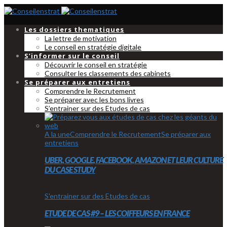
Les dossiers thematiques
La lettre de motivation
Le conseil en stratégie digitale
S’informer sur le conseil
Découvrir le conseil en stratégie
Consulter les classements des cabinets
Se préparer aux entretiens
Comprendre le Recrutement
Se préparer avec les bons livres
S’entrainer sur des Etudes de cas
A la une
Comprendre le Recrutement
Se préparer aux
entretiens
UBER, GOOGLE, FACEBOOK, AMAZON ET LEUR CULTURE
DU CASE STUDY
S'entrainer sur des Etudes de cas
ETUDE DE CAS #9 – LES COIFFEURS EN FRANCE