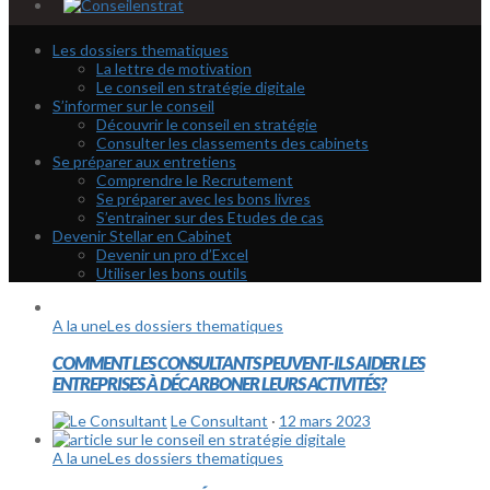
Les dossiers thematiques
La lettre de motivation
Le conseil en stratégie digitale
S’informer sur le conseil
Découvrir le conseil en stratégie
Consulter les classements des cabinets
Se préparer aux entretiens
Comprendre le Recrutement
Se préparer avec les bons livres
S’entrainer sur des Etudes de cas
Devenir Stellar en Cabinet
Devenir un pro d’Excel
Utiliser les bons outils
A la une
Les dossiers thematiques
COMMENT LES CONSULTANTS PEUVENT-ILS AIDER LES
ENTREPRISES À DÉCARBONER LEURS ACTIVITÉS?
Le Consultant
·
12 mars 2023
A la une
Les dossiers thematiques