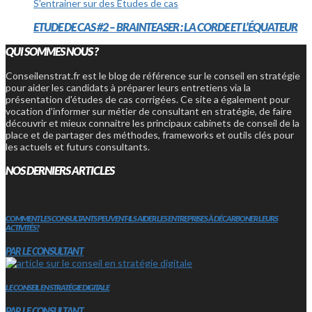
S'entrainer sur des Etudes de cas
ETUDE DE CAS #2 – BRAINTEASER : LA CORDE ET L’ÉQUATEUR
QUI SOMMES NOUS ?
Conseilenstrat.fr est le blog de référence sur le conseil en stratégie
pour aider les candidats à préparer leurs entretiens via la
présentation d'études de cas corrigées. Ce site a également pour
vocation d'informer sur métier de consultant en stratégie, de faire
découvrir et mieux connaitre les principaux cabinets de conseil de la
place et de partager des méthodes, frameworks et outils clés pour
les actuels et futurs consultants.
NOS DERNIERS ARTICLES
COMMENT LES CONSULTANTS PEUVENT-ILS AIDER LES ENTREPRISES À DÉCARBONER LEURS
ACTIVITÉS?
PAR LE CONSULTANT
LE CONSEIL EN STRATÉGIE DIGITALE
PAR LE CONSULTANT