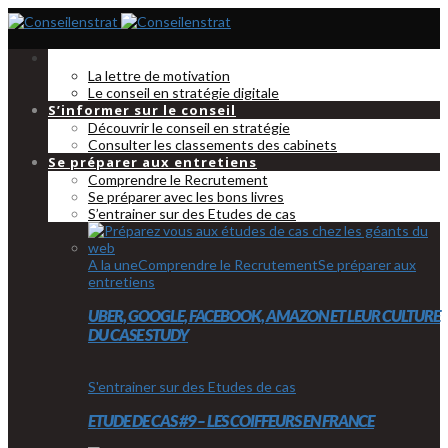
Les dossiers thematiques
La lettre de motivation
Le conseil en stratégie digitale
S’informer sur le conseil
Découvrir le conseil en stratégie
Consulter les classements des cabinets
Se préparer aux entretiens
Comprendre le Recrutement
Se préparer avec les bons livres
S’entrainer sur des Etudes de cas
A la une
Comprendre le Recrutement
Se préparer aux
entretiens
UBER, GOOGLE, FACEBOOK, AMAZON ET LEUR CULTURE
DU CASE STUDY
S'entrainer sur des Etudes de cas
ETUDE DE CAS #9 – LES COIFFEURS EN FRANCE