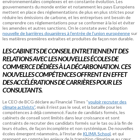
environnementales complexes et en constante évolution. Les
gouvernements du monde entier et notamment les pays Européens
mettent en place des réglementations de plus en plus strictes pour
réduire les émissions de carbone, et les entreprises ont besoin de
comprendre ces réglementations pour se conformer à la loi et éviter
les amendes et autres sanctions. On le constate avec l’adoption
nouvelle de barrières douanières à l’entrée de l’union européenne
sur
les matières premières extraites et produites de façon non durable.
LES CABINETS DE CONSEIL ENTRETIENNENT DES
RELATIONS AVEC LES NOUVELLES ÉCOLES DE
COMMERCE DÉDIÉES À LA DÉCARBONATION. CES
NOUVELLES COMPÉTENCES OFFRENT EN EFFET
DES ACCÉLÉRATIONS DE CARRIÈRES POUR LES
CONSULTANTS.
Le CEO de BCG déclare au Financial Times “
vouloir recruter des
climate activists”
, mais il n’est pas le seul, et la bataille pour les
compétences à déjà commencé. Faute de candidats formés, les
cabinets de conseil sont limités dans leur croissance et sont
contraints de recruter des candidats formés sur le tas ou à la fin de
leurs études, de façon incomplète et non systémique. De nouvelles
écoles émergent néanmoins, à l’instar de
KLIMA School
, et qui
prennent en compte les enjeux de la transition climatique au cœur