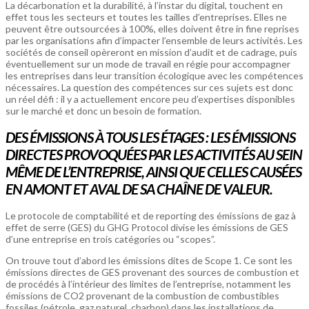
La décarbonation et la durabilité, à l’instar du digital, touchent en
effet tous les secteurs et toutes les tailles d’entreprises. Elles ne
peuvent être outsourcées à 100%, elles doivent être in fine reprises
par les organisations afin d’impacter l’ensemble de leurs activités. Les
sociétés de conseil opèreront en mission d’audit et de cadrage, puis
éventuellement sur un mode de travail en régie pour accompagner
les entreprises dans leur transition écologique avec les compétences
nécessaires. La question des compétences sur ces sujets est donc
un réel défi : il y a actuellement encore peu d’expertises disponibles
sur le marché et donc un besoin de formation.
DES ÉMISSIONS À TOUS LES ÉTAGES : LES ÉMISSIONS
DIRECTES PROVOQUÉES PAR LES ACTIVITÉS AU SEIN
MÊME DE L’ENTREPRISE, AINSI QUE CELLES CAUSÉES
EN AMONT ET AVAL DE SA CHAÎNE DE VALEUR.
Le protocole de comptabilité et de reporting des émissions de gaz à
effet de serre (GES) du GHG Protocol divise les émissions de GES
d’une entreprise en trois catégories ou “scopes”.
On trouve tout d’abord les émissions dites de Scope 1. Ce sont les
émissions directes de GES provenant des sources de combustion et
de procédés à l’intérieur des limites de l’entreprise, notamment les
émissions de CO2 provenant de la combustion de combustibles
fossiles (pétrole, gaz naturel, charbon) dans les installations de