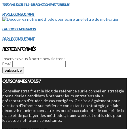
TUTORIAL EXCEL #11 – LES FONCTIONS VECTORIELLES
PAR LE CONSULTANT
LA LETTRE DE MOTIVATION
PAR LE CONSULTANT
RESTEZ INFORMÉS
Inscrivez vous à notre newsletter :
Email
QUI SOMMES NOUS ?
Conseilenstrat.fr est le blog de référence sur le conseil en stratégie
pour aider les candidats à préparer leurs entretiens via la
présentation d'études de cas corrigées. Ce site a également pour
vocation d'informer sur métier de consultant en stratégie, de faire
découvrir et mieux connaitre les principaux cabinets de conseil de la
place et de partager des méthodes, frameworks et outils clés pour
les actuels et futurs consultants.