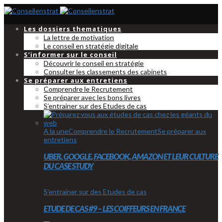
Les dossiers thematiques
La lettre de motivation
Le conseil en stratégie digitale
S’informer sur le conseil
Découvrir le conseil en stratégie
Consulter les classements des cabinets
Se préparer aux entretiens
Comprendre le Recrutement
Se préparer avec les bons livres
S’entrainer sur des Etudes de cas
A la une
Comprendre le Recrutement
Se préparer aux
entretiens
UBER, GOOGLE, FACEBOOK, AMAZON ET LEUR CULTURE
DU CASE STUDY
S'entrainer sur des Etudes de cas
ETUDE DE CAS #9 – LES COIFFEURS EN FRANCE