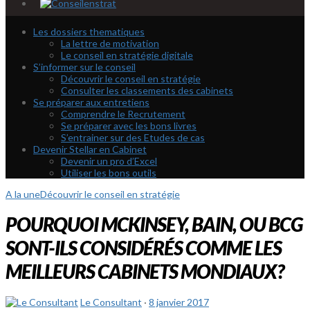
Les dossiers thematiques
La lettre de motivation
Le conseil en stratégie digitale
S’informer sur le conseil
Découvrir le conseil en stratégie
Consulter les classements des cabinets
Se préparer aux entretiens
Comprendre le Recrutement
Se préparer avec les bons livres
S’entrainer sur des Etudes de cas
Devenir Stellar en Cabinet
Devenir un pro d’Excel
Utiliser les bons outils
A la une
Découvrir le conseil en stratégie
POURQUOI MCKINSEY, BAIN, OU BCG
SONT-ILS CONSIDÉRÉS COMME LES
MEILLEURS CABINETS MONDIAUX?
Le Consultant
·
8 janvier 2017