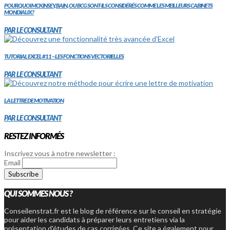
POURQUOI MCKINSEY, BAIN, OU BCG SONT-ILS CONSIDÉRÉS COMME LES MEILLEURS CABINETS
MONDIAUX?
PAR LE CONSULTANT
TUTORIAL EXCEL #11 – LES FONCTIONS VECTORIELLES
PAR LE CONSULTANT
LA LETTRE DE MOTIVATION
PAR LE CONSULTANT
RESTEZ INFORMÉS
Inscrivez vous à notre newsletter :
Email
QUI SOMMES NOUS ?
Conseilenstrat.fr est le blog de référence sur le conseil en stratégie
pour aider les candidats à préparer leurs entretiens via la
présentation d'études de cas corrigées. Ce site a également pour