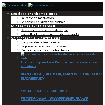
Les dossiers thematiques
La lettre de motivation
Le conseil en stratégie digitale
S’informer sur le conseil
Découvrir le conseil en stratégie
Consulter les classements des cabinets
Se préparer aux entretiens
Comprendre le Recrutement
Se préparer avec les bons livres
S’entrainer sur des Etudes de cas
A la une
Comprendre le Recrutement
Se préparer aux
entretiens
UBER, GOOGLE, FACEBOOK, AMAZON ET LEUR CULTURE
DU CASE STUDY
S'entrainer sur des Etudes de cas
ETUDE DE CAS #9 – LES COIFFEURS EN FRANCE