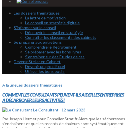
Les dossiers thematiques
La lettre de motivation
Le conseil en stratégie digitale
S’informer sur le conseil
Découvrir le conseil en stratégie
Consulter les classements des cabinets
Se préparer aux entretiens
Comprendre le Recrutement
Se préparer avec les bons livres
S’entrainer sur des Etudes de cas
Devenir Stellar en Cabinet
Devenir un pro d’Excel
Utiliser les bons outils
A la une
Les dossiers thematiques
COMMENT LES CONSULTANTS PEUVENT-ILS AIDER LES ENTREPRISES
À DÉCARBONER LEURS ACTIVITÉS?
Le Consultant
·
12 mars 2023
Par Joseph Hermet pour ConseilenStrat.fr Alors que les sécheresses
s’enchaînent et que les records de chaleurs sont systématiquement