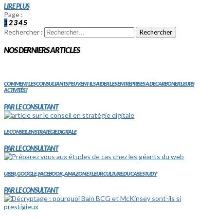
LIRE PLUS
Page :
1
2
3
4
5
Rechercher :
NOS DERNIERS ARTICLES
COMMENT LES CONSULTANTS PEUVENT-ILS AIDER LES ENTREPRISES À DÉCARBONER LEURS
ACTIVITÉS?
PAR LE CONSULTANT
LE CONSEIL EN STRATÉGIE DIGITALE
PAR LE CONSULTANT
UBER, GOOGLE, FACEBOOK, AMAZON ET LEUR CULTURE DU CASE STUDY
PAR LE CONSULTANT