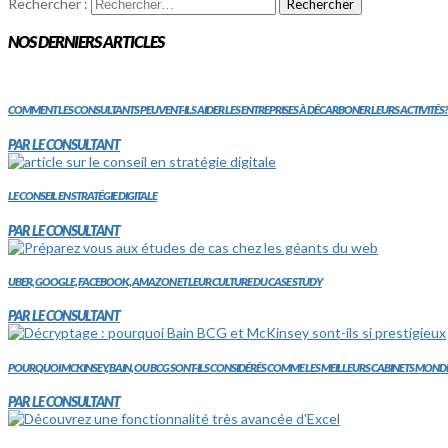
Rechercher :
NOS DERNIERS ARTICLES
COMMENT LES CONSULTANTS PEUVENT-ILS AIDER LES ENTREPRISES À DÉCARBONER LEURS ACTIVITÉS?
PAR LE CONSULTANT
LE CONSEIL EN STRATÉGIE DIGITALE
PAR LE CONSULTANT
UBER, GOOGLE, FACEBOOK, AMAZON ET LEUR CULTURE DU CASE STUDY
PAR LE CONSULTANT
POURQUOI MCKINSEY, BAIN, OU BCG SONT-ILS CONSIDÉRÉS COMME LES MEILLEURS CABINETS MOND
PAR LE CONSULTANT