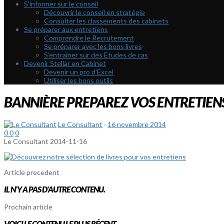
S’informer sur le conseil
Découvrir le conseil en stratégie
Consulter les classements des cabinets
Se préparer aux entretiens
Comprendre le Recrutement
Se préparer avec les bons livres
S’entrainer sur des Etudes de cas
Devenir Stellar en Cabinet
Devenir un pro d’Excel
Utiliser les bons outils
BANNIÈRE PREPAREZ VOS ENTRETIEN
Le Consultant
·
16 novembre 2014
0
0
0
Le Consultant
2014-11-16
Article precedent
IL N'Y A PAS D'AUTRE CONTENU.
Prochain article
VOICI LE CONTENU LE PLUS RÉCENT.