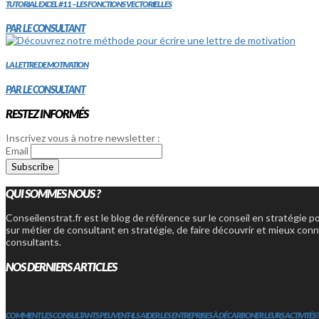
TUTORIAL EXCEL #11 – LES FONCTIONS VECTORIELLES
PAR LE CONSULTANT
LA LETTRE DE MOTIVATION
PAR LE CONSULTANT
RESTEZ INFORMÉS
Inscrivez vous à notre newsletter :
Email
QUI SOMMES NOUS ?
Conseilenstrat.fr est le blog de référence sur le conseil en stratégie p
sur métier de consultant en stratégie, de faire découvrir et mieux conn
consultants.
NOS DERNIERS ARTICLES
COMMENT LES CONSULTANTS PEUVENT-ILS AIDER LES ENTREPRISES À DÉCARBONER LEURS ACTIVITÉS?