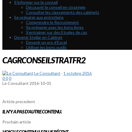
S’informer sur le conseil
Découvrir le conseil en stratégie
Consulter les classements des cabinets
Se préparer aux entretiens
Comprendre le Recrutement
Se préparer avec les bons livres
S’entrainer sur des Etudes de cas
Devenir Stellar en Cabinet
Devenir un pro d’Excel
Utiliser les bons outils
CAGRCONSEILSTRATFR2
Le Consultant
·
1 octobre 2016
0
0
0
Le Consultant
2016-10-01
Article precedent
IL N'Y A PAS D'AUTRE CONTENU.
Prochain article
VOICI LE CONTENU LE PLUS RÉCENT.