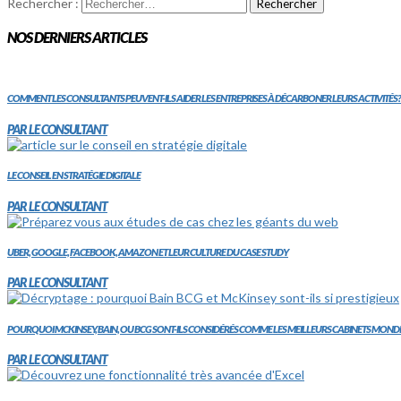
Rechercher :
NOS DERNIERS ARTICLES
COMMENT LES CONSULTANTS PEUVENT-ILS AIDER LES ENTREPRISES À DÉCARBONER LEURS ACTIVITÉS?
PAR LE CONSULTANT
LE CONSEIL EN STRATÉGIE DIGITALE
PAR LE CONSULTANT
UBER, GOOGLE, FACEBOOK, AMAZON ET LEUR CULTURE DU CASE STUDY
PAR LE CONSULTANT
POURQUOI MCKINSEY, BAIN, OU BCG SONT-ILS CONSIDÉRÉS COMME LES MEILLEURS CABINETS MOND
PAR LE CONSULTANT