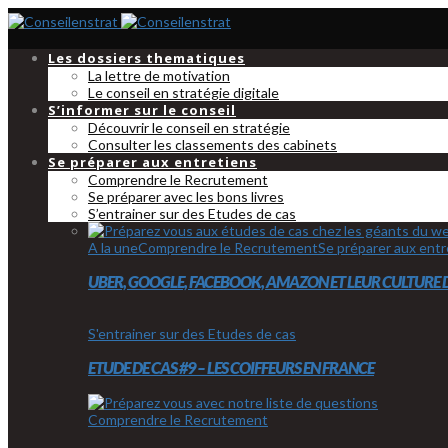
Les dossiers thematiques
La lettre de motivation
Le conseil en stratégie digitale
S’informer sur le conseil
Découvrir le conseil en stratégie
Consulter les classements des cabinets
Se préparer aux entretiens
Comprendre le Recrutement
Se préparer avec les bons livres
S’entrainer sur des Etudes de cas
A la une
Comprendre le Recrutement
Se préparer aux entr
UBER, GOOGLE, FACEBOOK, AMAZON ET LEUR CULTURE 
S'entrainer sur des Etudes de cas
ETUDE DE CAS #9 – LES COIFFEURS EN FRANCE
Comprendre le Recrutement