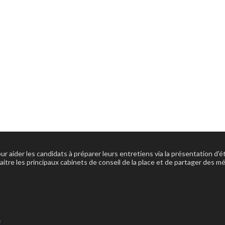
our aider les candidats à préparer leurs entretiens via la présentation d
aitre les principaux cabinets de conseil de la place et de partager des m