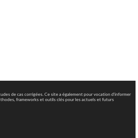
'études de cas corrigées. Ce site a également pour vocation d'informer
éthodes, frameworks et outils clés pour les actuels et futurs