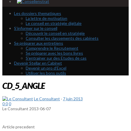
Les dossiers thematiques
La lettre de motivation
Le conseil en stratégie digitale
S’informer sur le conseil
Découvrir le conseil en stratégie
Consulter les classements des cabinets
Se préparer aux entretiens
Comprendre le Recrutement
Se préparer avec les bons livres
S’entrainer sur des Etudes de cas
Devenir Stellar en Cabinet
Devenir un pro d’Excel
Utiliser les bons outils
CD_5_ANGLE
Le Consultant
·
7 juin 2013
0
0
0
Le Consultant
2013-06-07
Article precedent