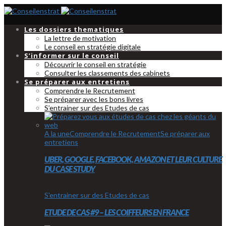
Les dossiers thematiques
La lettre de motivation
Le conseil en stratégie digitale
S’informer sur le conseil
Découvrir le conseil en stratégie
Consulter les classements des cabinets
Se préparer aux entretiens
Comprendre le Recrutement
Se préparer avec les bons livres
S’entrainer sur des Etudes de cas
A la une
Comprendre le Recrutement
Se préparer aux
entretiens
UBER, GOOGLE, FACEBOOK, AMAZON ET LEUR CULTURE
DU CASE STUDY
S'entrainer sur des Etudes de cas
ETUDE DE CAS #9 – LES COIFFEURS EN FRANCE