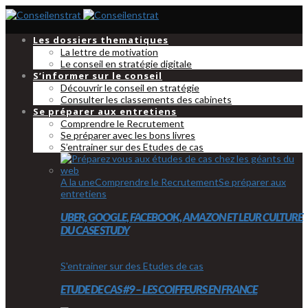
Les dossiers thematiques
La lettre de motivation
Le conseil en stratégie digitale
S’informer sur le conseil
Découvrir le conseil en stratégie
Consulter les classements des cabinets
Se préparer aux entretiens
Comprendre le Recrutement
Se préparer avec les bons livres
S’entrainer sur des Etudes de cas
A la une
Comprendre le Recrutement
Se préparer aux
entretiens
UBER, GOOGLE, FACEBOOK, AMAZON ET LEUR CULTURE
DU CASE STUDY
S'entrainer sur des Etudes de cas
ETUDE DE CAS #9 – LES COIFFEURS EN FRANCE