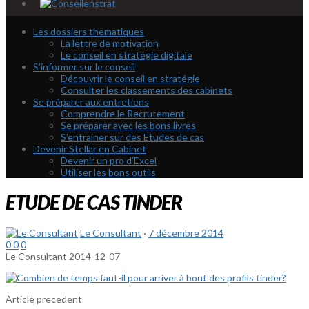
Les dossiers thematiques
La lettre de motivation
Le conseil en stratégie digitale
S’informer sur le conseil
Découvrir le conseil en stratégie
Consulter les classements des cabinets
Se préparer aux entretiens
Comprendre le Recrutement
Se préparer avec les bons livres
S’entrainer sur des Etudes de cas
Devenir Stellar en Cabinet
Devenir un pro d’Excel
Utiliser les bons outils
ETUDE DE CAS TINDER
Le Consultant
·
7 décembre 2014
0
0
0
Le Consultant
2014-12-07
Article precedent