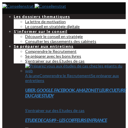
Les dossiers thematiques
La lettre de motivation
Le conseil en stratégie digitale
S’informer sur le conseil
Découvrir le conseil en stratégie
Consulter les classements des cabinets
Se préparer aux entretiens
Comprendre le Recrutement
Se préparer avec les bons livres
S’entrainer sur des Etudes de cas
A la une
Comprendre le Recrutement
Se préparer aux
entretiens
UBER, GOOGLE, FACEBOOK, AMAZON ET LEUR CULTURE
DU CASE STUDY
S'entrainer sur des Etudes de cas
ETUDE DE CAS #9 – LES COIFFEURS EN FRANCE