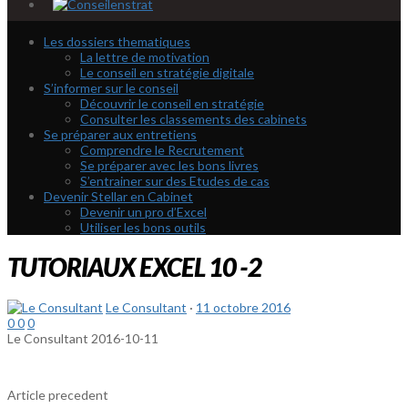
Les dossiers thematiques
La lettre de motivation
Le conseil en stratégie digitale
S’informer sur le conseil
Découvrir le conseil en stratégie
Consulter les classements des cabinets
Se préparer aux entretiens
Comprendre le Recrutement
Se préparer avec les bons livres
S’entrainer sur des Etudes de cas
Devenir Stellar en Cabinet
Devenir un pro d’Excel
Utiliser les bons outils
TUTORIAUX EXCEL 10 -2
Le Consultant
·
11 octobre 2016
0
0
0
Le Consultant
2016-10-11
Article precedent