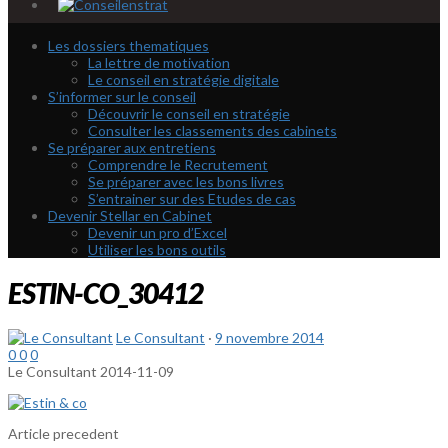
Les dossiers thematiques
La lettre de motivation
Le conseil en stratégie digitale
S’informer sur le conseil
Découvrir le conseil en stratégie
Consulter les classements des cabinets
Se préparer aux entretiens
Comprendre le Recrutement
Se préparer avec les bons livres
S’entrainer sur des Etudes de cas
Devenir Stellar en Cabinet
Devenir un pro d’Excel
Utiliser les bons outils
ESTIN-CO_30412
Le Consultant
·
9 novembre 2014
0
0
0
Le Consultant
2014-11-09
Article precedent