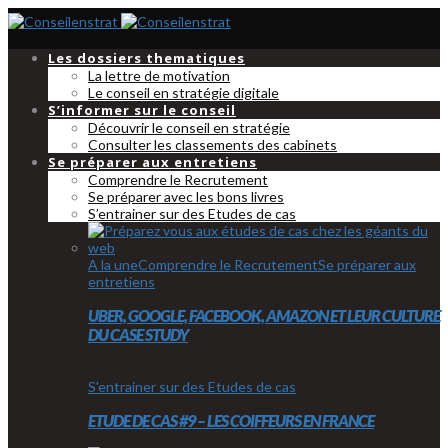
Les dossiers thematiques
La lettre de motivation
Le conseil en stratégie digitale
S’informer sur le conseil
Découvrir le conseil en stratégie
Consulter les classements des cabinets
Se préparer aux entretiens
Comprendre le Recrutement
Se préparer avec les bons livres
S’entrainer sur des Etudes de cas
A la une
Comprendre le Recrutement
Se préparer aux
entretiens
UBER, GOOGLE, FACEBOOK, AMAZON ET LEUR CULTURE
DU CASE STUDY
S'entrainer sur des Etudes de cas
ETUDE DE CAS #9 – LES COIFFEURS EN FRANCE