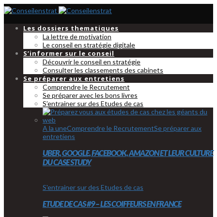
Les dossiers thematiques
La lettre de motivation
Le conseil en stratégie digitale
S’informer sur le conseil
Découvrir le conseil en stratégie
Consulter les classements des cabinets
Se préparer aux entretiens
Comprendre le Recrutement
Se préparer avec les bons livres
S’entrainer sur des Etudes de cas
A la une
Comprendre le Recrutement
Se préparer aux
entretiens
UBER, GOOGLE, FACEBOOK, AMAZON ET LEUR CULTURE
DU CASE STUDY
S'entrainer sur des Etudes de cas
ETUDE DE CAS #9 – LES COIFFEURS EN FRANCE