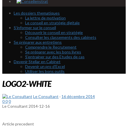
Les dossiers thematiques
La lettre de motivation
Le conseil en stratégie digitale
S’informer sur le conseil
Découvrir le conseil en stratégie
Consulter les classements des cabinets
Se préparer aux entretiens
Comprendre le Recrutement
Se préparer avec les bons livres
S’entrainer sur des Etudes de cas
Devenir Stellar en Cabinet
Devenir un pro d’Excel
Utiliser les bons outils
LOGO2-WHITE
Le Consultant
·
16 décembre 2014
0
0
0
Le Consultant
2014-12-16
Article precedent