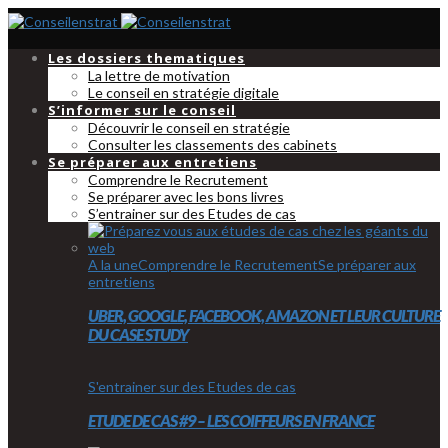
Les dossiers thematiques
La lettre de motivation
Le conseil en stratégie digitale
S’informer sur le conseil
Découvrir le conseil en stratégie
Consulter les classements des cabinets
Se préparer aux entretiens
Comprendre le Recrutement
Se préparer avec les bons livres
S’entrainer sur des Etudes de cas
A la une
Comprendre le Recrutement
Se préparer aux
entretiens
UBER, GOOGLE, FACEBOOK, AMAZON ET LEUR CULTURE
DU CASE STUDY
S'entrainer sur des Etudes de cas
ETUDE DE CAS #9 – LES COIFFEURS EN FRANCE