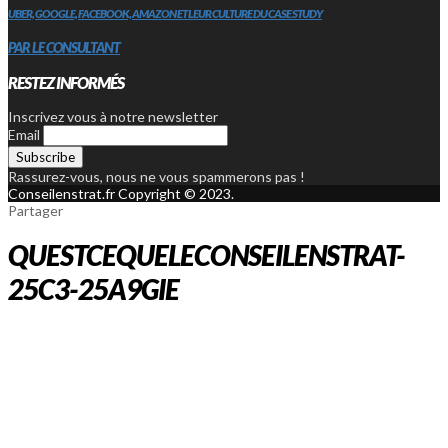
UBER, GOOGLE, FACEBOOK, AMAZON ET LEUR CULTURE DU CASE STUDY
PAR LE CONSULTANT
RESTEZ INFORMÉS
Inscrivez vous à notre newsletter
Email
Rassurez-vous, nous ne vous spammerons pas !
Conseilenstrat.fr Copyright © 2023.
Partager
QUESTCEQUELECONSEILENSTRAT-
25C3-25A9GIE