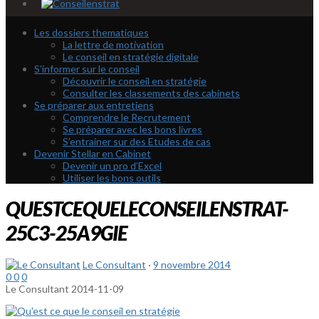
Les dossiers thematiques
La lettre de motivation
Le conseil en stratégie digitale
S’informer sur le conseil
Découvrir le conseil en stratégie
Consulter les classements des cabinets
Se préparer aux entretiens
Comprendre le Recrutement
Se préparer avec les bons livres
S’entrainer sur des Etudes de cas
Devenir Stellar en Cabinet
Devenir un pro d’Excel
Utiliser les bons outils
QUESTCEQUELECONSEILENSTRAT-
25C3-25A9GIE
Le Consultant
·
9 novembre 2014
0
0
0
Le Consultant
2014-11-09