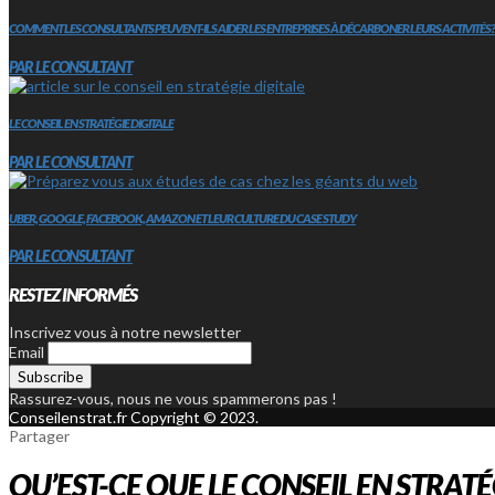
COMMENT LES CONSULTANTS PEUVENT-ILS AIDER LES ENTREPRISES À DÉCARBONER LEURS ACTIVITÉS?
PAR LE CONSULTANT
LE CONSEIL EN STRATÉGIE DIGITALE
PAR LE CONSULTANT
UBER, GOOGLE, FACEBOOK, AMAZON ET LEUR CULTURE DU CASE STUDY
PAR LE CONSULTANT
RESTEZ INFORMÉS
Inscrivez vous à notre newsletter
Email
Rassurez-vous, nous ne vous spammerons pas !
Conseilenstrat.fr Copyright © 2023.
Partager
QU’EST-CE QUE LE CONSEIL EN STRATÉ