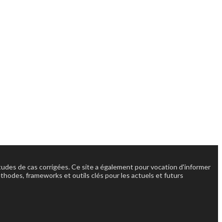
'études de cas corrigées. Ce site a également pour vocation d'informer
éthodes, frameworks et outils clés pour les actuels et futurs