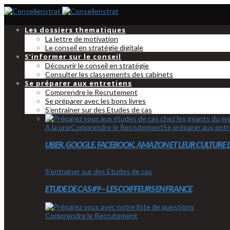
Les dossiers thematiques
La lettre de motivation
Le conseil en stratégie digitale
S’informer sur le conseil
Découvrir le conseil en stratégie
Consulter les classements des cabinets
Se préparer aux entretiens
Comprendre le Recrutement
Se préparer avec les bons livres
S’entrainer sur des Etudes de cas
A la une
Comprendre le Recrutement
Se préparer aux entr
UBER, GOOGLE, FACEBOOK, AMAZON ET LEUR CULTURE 
S'entrainer sur des Etudes de cas
ETUDE DE CAS #9 – LES COIFFEURS EN FRANCE
Comprendre le Recrutement