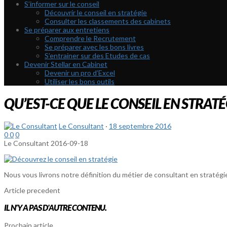
S’informer sur le conseil
Découvrir le conseil en stratégie
Consulter les classements des cabinets
Se préparer aux entretiens
Comprendre le Recrutement
Se préparer avec les bons livres
S’entrainer sur des Etudes de cas
Devenir Stellar en Cabinet
Devenir un pro d’Excel
Utiliser les bons outils
QU’EST-CE QUE LE CONSEIL EN STRATÉ
Le Consultant
·
18 septembre 2016
0
0
0
Le Consultant
2016-09-18
Nous vous livrons notre définition du métier de consultant en stratégi
Article precedent
IL N'Y A PAS D'AUTRE CONTENU.
Prochain article