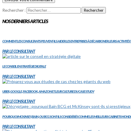
Rechercher :
NOS DERNIERS ARTICLES
COMMENT LES CONSULTANTS PEUVENT-ILS AIDER LES ENTREPRISES À DÉCARBONER LEURS ACTIVITÉS?
PAR LE CONSULTANT
LE CONSEIL EN STRATÉGIE DIGITALE
PAR LE CONSULTANT
UBER, GOOGLE, FACEBOOK, AMAZON ET LEUR CULTURE DU CASE STUDY
PAR LE CONSULTANT
POURQUOI MCKINSEY, BAIN, OU BCG SONT-ILS CONSIDÉRÉS COMME LES MEILLEURS CABINETS MOND
PAR LE CONSULTANT