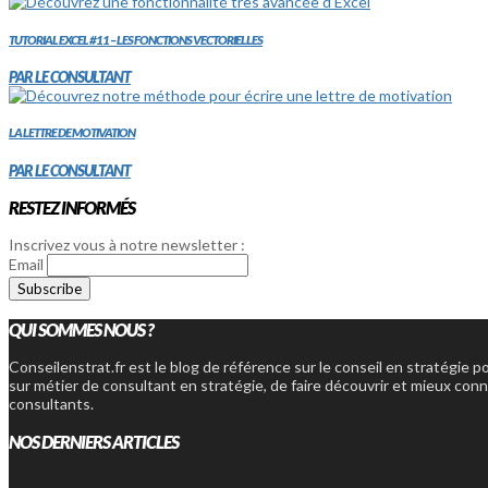
TUTORIAL EXCEL #11 – LES FONCTIONS VECTORIELLES
PAR LE CONSULTANT
LA LETTRE DE MOTIVATION
PAR LE CONSULTANT
RESTEZ INFORMÉS
Inscrivez vous à notre newsletter :
Email
QUI SOMMES NOUS ?
Conseilenstrat.fr est le blog de référence sur le conseil en stratégie p
sur métier de consultant en stratégie, de faire découvrir et mieux conn
consultants.
NOS DERNIERS ARTICLES