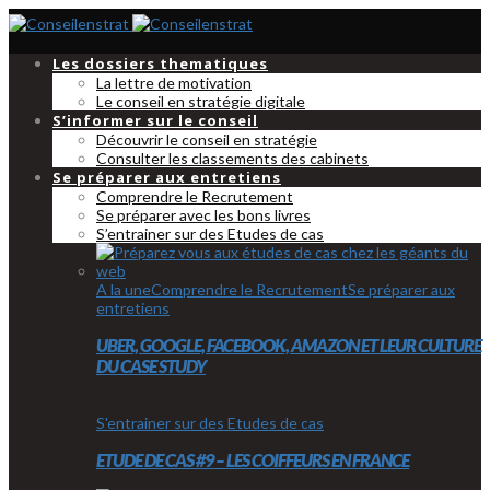
Les dossiers thematiques
La lettre de motivation
Le conseil en stratégie digitale
S’informer sur le conseil
Découvrir le conseil en stratégie
Consulter les classements des cabinets
Se préparer aux entretiens
Comprendre le Recrutement
Se préparer avec les bons livres
S’entrainer sur des Etudes de cas
A la une
Comprendre le Recrutement
Se préparer aux
entretiens
UBER, GOOGLE, FACEBOOK, AMAZON ET LEUR CULTURE
DU CASE STUDY
S'entrainer sur des Etudes de cas
ETUDE DE CAS #9 – LES COIFFEURS EN FRANCE