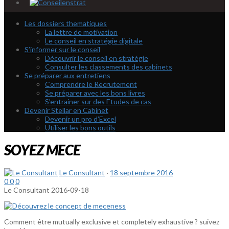
Les dossiers thematiques
La lettre de motivation
Le conseil en stratégie digitale
S’informer sur le conseil
Découvrir le conseil en stratégie
Consulter les classements des cabinets
Se préparer aux entretiens
Comprendre le Recrutement
Se préparer avec les bons livres
S’entrainer sur des Etudes de cas
Devenir Stellar en Cabinet
Devenir un pro d’Excel
Utiliser les bons outils
SOYEZ MECE
Le Consultant
·
18 septembre 2016
0
0
0
Le Consultant
2016-09-18
Comment être mutually exclusive et completely exhaustive ? suivez