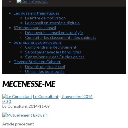
Les dossiers thematiques
La lettre de motivation
Le conseil en stratégie digitale
S’informer sur le conseil
Découvrir le conseil en stratégie
Consulter les classements des cabinets
Se préparer aux entretiens
Comprendre le Recrutement
Se préparer avec les bons livres
S’entrainer sur des Etudes de cas
Devenir Stellar en Cabinet
Devenir un pro d’Excel
Utiliser les bons outils
MECENESSE-ME
Le Consultant
·
9 novembre 2014
0
0
0
Le Consultant
2014-11-09
Article precedent