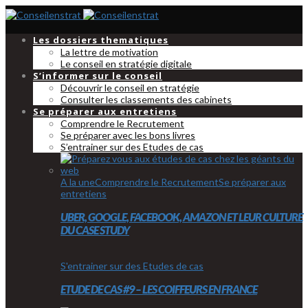
Les dossiers thematiques
La lettre de motivation
Le conseil en stratégie digitale
S’informer sur le conseil
Découvrir le conseil en stratégie
Consulter les classements des cabinets
Se préparer aux entretiens
Comprendre le Recrutement
Se préparer avec les bons livres
S’entrainer sur des Etudes de cas
A la une
Comprendre le Recrutement
Se préparer aux
entretiens
UBER, GOOGLE, FACEBOOK, AMAZON ET LEUR CULTURE
DU CASE STUDY
S'entrainer sur des Etudes de cas
ETUDE DE CAS #9 – LES COIFFEURS EN FRANCE