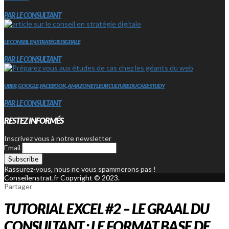
PAR LE CONSULTANT
LE CONSEIL EN STRATÉGIE DIGITALE
PAR LE CONSULTANT
UBER, GOOGLE, FACEBOOK, AMAZON ET LEUR CULTURE DU CASE STUDY
PAR LE CONSULTANT
RESTEZ INFORMÉS
Inscrivez vous à notre newsletter
Email
Rassurez-vous, nous ne vous spammerons pas !
Conseilenstrat.fr Copyright © 2023.
Partager
TUTORIAL EXCEL #2 – LE GRAAL DU
CONSULTANT : LE FORMAT BASE DE