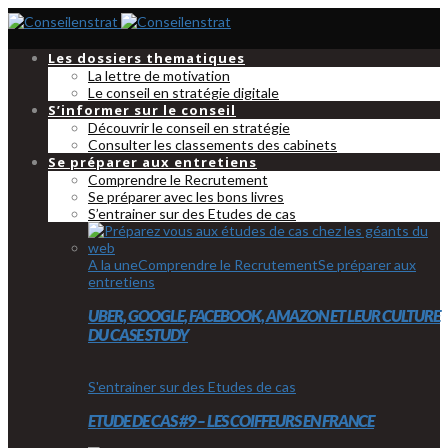
Les dossiers thematiques
La lettre de motivation
Le conseil en stratégie digitale
S’informer sur le conseil
Découvrir le conseil en stratégie
Consulter les classements des cabinets
Se préparer aux entretiens
Comprendre le Recrutement
Se préparer avec les bons livres
S’entrainer sur des Etudes de cas
A la une
Comprendre le Recrutement
Se préparer aux
entretiens
UBER, GOOGLE, FACEBOOK, AMAZON ET LEUR CULTURE
DU CASE STUDY
S'entrainer sur des Etudes de cas
ETUDE DE CAS #9 – LES COIFFEURS EN FRANCE