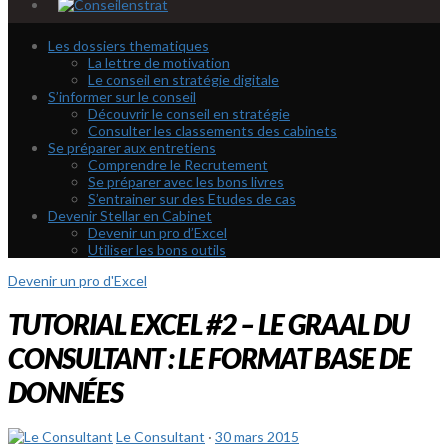
Les dossiers thematiques
La lettre de motivation
Le conseil en stratégie digitale
S’informer sur le conseil
Découvrir le conseil en stratégie
Consulter les classements des cabinets
Se préparer aux entretiens
Comprendre le Recrutement
Se préparer avec les bons livres
S’entrainer sur des Etudes de cas
Devenir Stellar en Cabinet
Devenir un pro d’Excel
Utiliser les bons outils
Devenir un pro d'Excel
TUTORIAL EXCEL #2 – LE GRAAL DU
CONSULTANT : LE FORMAT BASE DE
DONNÉES
Le Consultant
·
30 mars 2015