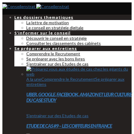
Les dossiers thematiques
La lettre de motivation
Le conseil en stratégie digitale
S’informer sur le conseil
Découvrir le conseil en stratégie
Consulter les classements des cabinets
Se préparer aux entretiens
Comprendre le Recrutement
Se préparer avec les bons livres
S’entrainer sur des Etudes de cas
A la une
Comprendre le Recrutement
Se préparer aux
entretiens
UBER, GOOGLE, FACEBOOK, AMAZON ET LEUR CULTURE
DU CASE STUDY
S'entrainer sur des Etudes de cas
ETUDE DE CAS #9 – LES COIFFEURS EN FRANCE