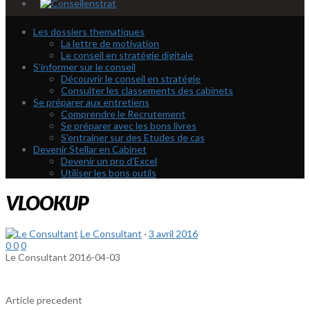
Les dossiers thematiques
La lettre de motivation
Le conseil en stratégie digitale
S’informer sur le conseil
Découvrir le conseil en stratégie
Consulter les classements des cabinets
Se préparer aux entretiens
Comprendre le Recrutement
Se préparer avec les bons livres
S’entrainer sur des Etudes de cas
Devenir Stellar en Cabinet
Devenir un pro d’Excel
Utiliser les bons outils
VLOOKUP
Le Consultant
·
3 avril 2016
0
0
0
Le Consultant
2016-04-03
Article precedent