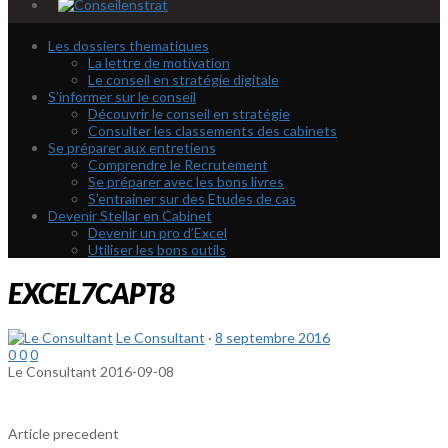
Les dossiers thematiques
La lettre de motivation
Le conseil en stratégie digitale
S’informer sur le conseil
Découvrir le conseil en stratégie
Consulter les classements des cabinets
Se préparer aux entretiens
Comprendre le Recrutement
Se préparer avec les bons livres
S’entrainer sur des Etudes de cas
Devenir Stellar en Cabinet
Devenir un pro d’Excel
Utiliser les bons outils
EXCEL7CAPT8
Le Consultant
·
8 septembre 2016
0
0
0
Le Consultant
2016-09-08
Article precedent