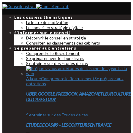
Les dossiers thematiques
La lettre de motivation
Le conseil en stratégie digitale
S’informer sur le conseil
Découvrir le conseil en stratégie
Consulter les classements des cabinets
Se préparer aux entretiens
Comprendre le Recrutement
Se préparer avec les bons livres
S’entrainer sur des Etudes de cas
A la une
Comprendre le Recrutement
Se préparer aux
entretiens
UBER, GOOGLE, FACEBOOK, AMAZON ET LEUR CULTURE
DU CASE STUDY
S'entrainer sur des Etudes de cas
ETUDE DE CAS #9 – LES COIFFEURS EN FRANCE